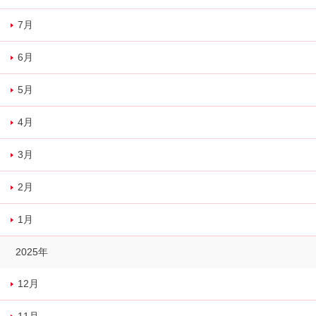
7月
6月
5月
4月
3月
2月
1月
2025年
12月
11月