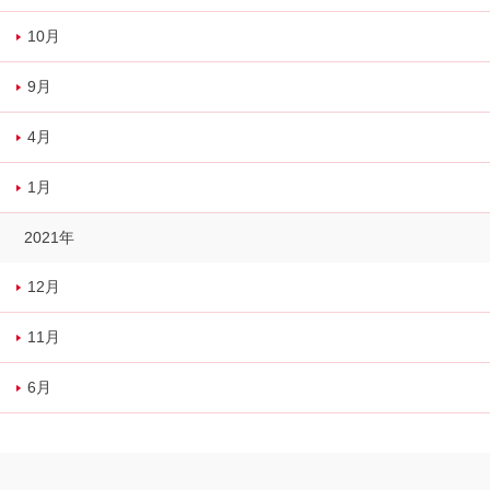
10月
9月
4月
1月
2021年
12月
11月
6月