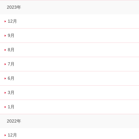
2023年
12月
9月
8月
7月
6月
3月
1月
2022年
12月