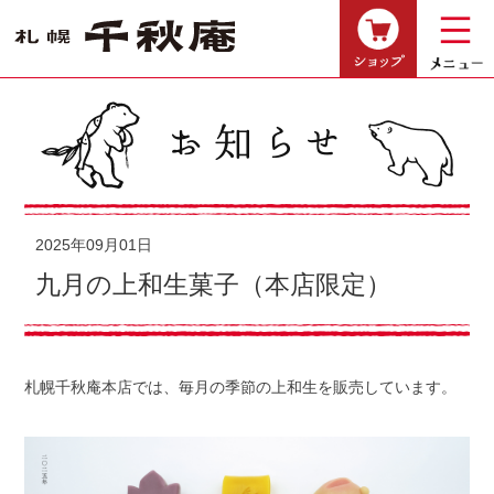
ショップ
2025年09月01日
九月の上和生菓子（本店限定）
札幌千秋庵本店では、毎月の季節の上和生を販売しています。